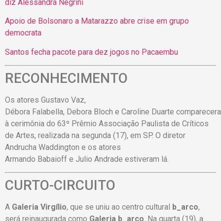
diz Alessandra
Negrini
Apoio de Bolsonaro a Matarazzo abre crise em grupo
democrata
Santos fecha pacote para dez jogos no Pacaembu
RECONHECIMENTO
Os atores Gustavo Vaz,
Débora Falabella, Debora Bloch e Caroline Duarte comparecer
à cerimônia do 63º Prêmio Associação Paulista de Críticos
de Artes, realizada na segunda (17), em SP. O diretor
Andrucha Waddington e os atores
Armando Babaioff e Julio Andrade estiveram lá.
CURTO-CIRCUITO
A
Galeria Virgílio
, que se uniu ao centro cultural
b_arco
,
será reinaugurada como
Galeria
b_arco
. Na quarta (19), a