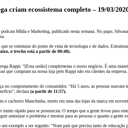
ega criam ecossistema completo – 19/03/202
do podcast Mídia e Marketing, publicado nesta semana. No papo, Silvana
na.
 que se estruturar do ponto de vista de tecnologia e de dados. Estrutur
ixo, o trecho está a partir de 00:40).
ntrega Rappi. “[Essa união] complementa o nosso negócio. É uma manei
que compram na nossa loja pelo Rappi não era clientes da empresa. Es
a no comportamento do consumidor. “Há 5 anos, as pessoas usavam três
efício”, declara
(a partir de 11:57).
om o cachorro Manchinha, morto em uma das lojas da marca em novembro
muito rápido para se pronunciar. O tempo que a gente levou para entend
eguir amenizar o problema e mostrar para as pessoas o quanto a gente e
o um exemplo a ser seguido. “Num país que precisa tanto de educação p