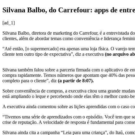
Silvana Balbo, do Carrefour: apps de entr
[ad_1]
Silvana Balbo, diretora de marketing do Carrefour, é a entrevistada 
clientes, além de abordar temas como conveniência e liderança femini
“Até então, [o supermercado] era apenas uma loja física. O varejo tem
cliente tem outro tipo de expectativa”, diz a executiva
(no arquivo aba
Silvana também falou sobre a parceria firmada com o aplicativo de e
compra rapidamente. Temos números que apontam que 40% das pessoas 
completo para o cliente”, diz
(a partir de 8:07).
Sobre conveniência de compras, a executiva citou uma grande mudanç
está ampliando o leque e percebendo onde elas têm o melhor custo-ben
A executiva ainda comentou sobre as lições aprendidas com o caso c
“Tivemos uma série de aprendizados com o episódio. Você tem que ser 
crise de reputação. A velocidade de resposta é fundamental para cons
Silvana ainda cita a campanha “Leia para uma criança”, do Itaú, com