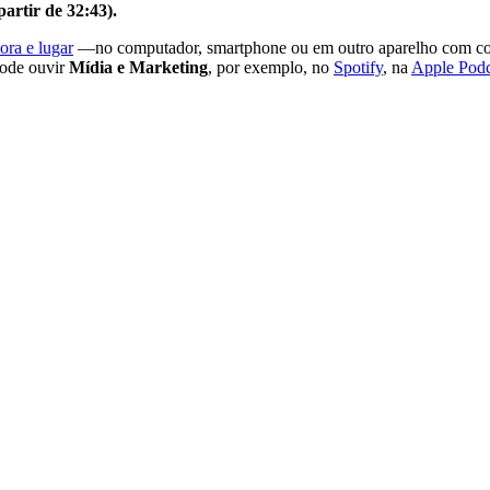
partir de 32:43).
ora e lugar
—no computador, smartphone ou em outro aparelho com con
pode ouvir
Mídia e Marketing
, por exemplo, no
Spotify
, na
Apple Podc