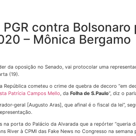
 PGR contra Bolsonaro 
2020 – Mônica Bergamo
der da oposição no Senado, vai protocolar uma representa
rta (19).
a República cometeu o crime de quebra de decoro “em dec
ista Patrícia Campos Mello
, da
Folha de
S.Paulo
“, diz o par
or-geral [Augusto Aras], que afinal é o fiscal da lei”, seg
representação.
tas na porta do Palácio da Alvarada que a repórter “queria d
Hans River à CPMI das Fake News no Congresso na semana pa