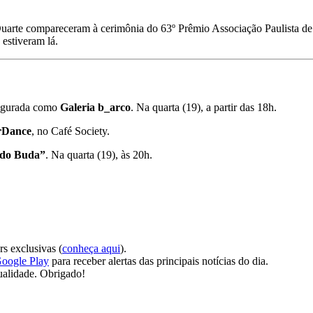
arte compareceram à cerimônia do 63º Prêmio Associação Paulista de Cr
estiveram lá.
augurada como
Galeria
b_arco
. Na quarta (19), a partir das 18h.
rDance
, no Café Society.
 do Buda”
. Na quarta (19), às 20h.
s exclusivas (
conheça aqui
).
oogle Play
para receber alertas das principais notícias do dia.
ualidade. Obrigado!