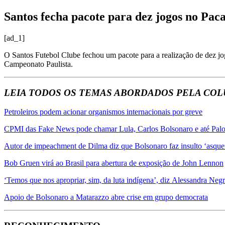
Santos fecha pacote para dez jogos no Pa
[ad_1]
O Santos Futebol Clube fechou um pacote para a realização de dez jog
Campeonato Paulista.
LEIA TODOS OS TEMAS ABORDADOS PELA COLU
Petroleiros podem acionar organismos internacionais por greve
CPMI das Fake News pode chamar Lula, Carlos Bolsonaro e até
Palo
Autor de impeachment de Dilma diz que Bolsonaro faz insulto ‘asque
Bob Gruen virá ao Brasil para abertura de exposição de John Lennon
‘Temos que nos apropriar, sim, da luta indígena’, diz Alessandra
Negr
Apoio de Bolsonaro a Matarazzo abre crise em grupo democrata