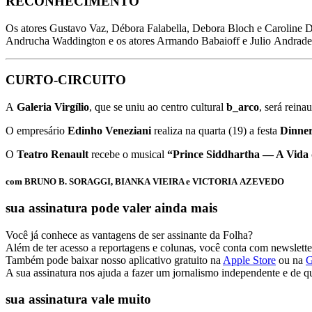
RECONHECIMENTO
Os atores Gustavo Vaz, Débora Falabella, Debora Bloch e Caroline Du
Andrucha Waddington e os atores Armando Babaioff e Julio Andrade 
CURTO-CIRCUITO
A
Galeria Virgílio
, que se uniu ao centro cultural
b_arco
, será rein
O empresário
Edinho Veneziani
realiza na quarta (19) a festa
Dinne
O
Teatro Renault
recebe o musical
“Prince Siddhartha — A Vida
com BRUNO B. SORAGGI, BIANKA VIEIRA e VICTORIA AZEVEDO
sua assinatura pode valer ainda mais
Você já conhece as vantagens de ser assinante da Folha?
Além de ter acesso a reportagens e colunas, você conta com newsletter
Também pode baixar nosso aplicativo gratuito na
Apple Store
ou na
G
A sua assinatura nos ajuda a fazer um jornalismo independente e de q
sua assinatura vale muito