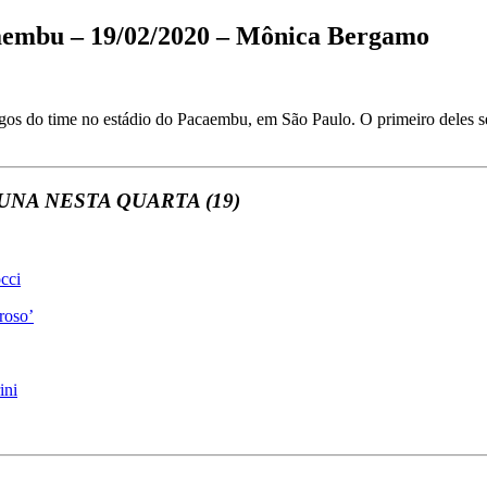
caembu – 19/02/2020 – Mônica Bergamo
os do time no estádio do Pacaembu, em São Paulo. O primeiro deles ser
NA NESTA QUARTA (19)
cci
​
roso’
ini