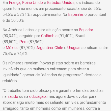
Em
França
,
Reino Unido
e
Estados Unidos
, os índices de
quem tem ao menos um preconceito sexista são de 56%,
54,6% e 57,31%, respectivamente. Na
Espanha
, o percentual
é de 50,50%.
Na América Latina, a pior situação ocorre no
Equador
(93,34%), seguido por
Colômbia
(91,40%), Brasil
(89,50%),
Peru
(87,96%)
e
México
(87,70%).
Argentina
,
Chile
e
Uruguai
se situam entre
75,4% e 74,6%.
Os números revelam “novas pistas sobre as barreiras
invisíveis que as mulheres enfrentam para obter a
igualdade”, apesar de “décadas de progresso”, destaca o
relatório.
“O trabalho tem sido eficaz para garantir o fim das brechas
na
saúde
ou na
educação
, mas agora deve evoluir para
abordar algo muito mais desafiante: um viés profundamente
arraigado, tanto em homens como em mulheres, contra a