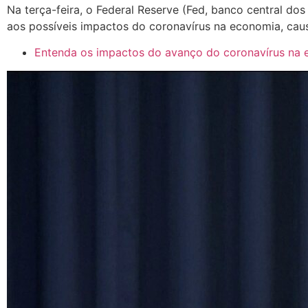
Na terça-feira, o Federal Reserve (Fed, banco central d
aos possíveis impactos do coronavírus na economia, cau
Entenda os impactos do avanço do coronavírus na e