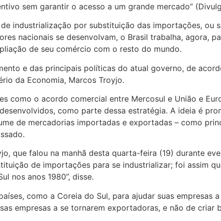
centivo sem garantir o acesso a um grande mercado” (Divu
e industrialização por substituição das importações, ou se
ores nacionais se desenvolvam, o Brasil trabalha, agora, 
mpliação de seu comércio com o resto do mundo.
mento e das principais políticas do atual governo, de acor
tério da Economia, Marcos Troyjo.
s como o acordo comercial entre Mercosul e União e Europ
desenvolvidos, como parte dessa estratégia. A ideia é pr
volume de mercadorias importadas e exportadas – como pri
assado.
jo, que falou na manhã desta quarta-feira (19) durante ev
ituição de importações para se industrializar; foi assim 
ul nos anos 1980”, disse.
países, como a Coreia do Sul, para ajudar suas empresas a
ssas empresas a se tornarem exportadoras, e não de criar b