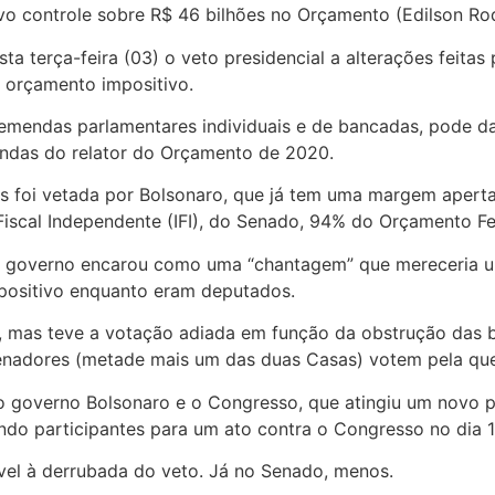
vo controle sobre R$ 46 bilhões no Orçamento (Edilson R
sta terça-feira (03) o veto presidencial a alterações feitas
 orçamento impositivo.
mendas parlamentares individuais e de bancadas, pode dar
endas do relator do Orçamento de 2020.
s foi vetada por Bolsonaro, que já tem uma margem aperta
o Fiscal Independente (IFI), do Senado, 94% do Orçamento F
o governo encarou como uma “chantagem” que mereceria um
positivo enquanto eram deputados.
2, mas teve a votação adiada em função da obstrução das 
senadores (metade mais um das duas Casas) votem pela qu
e o governo Bolsonaro e o Congresso, que atingiu um novo 
ndo participantes para um ato contra o Congresso no dia 
vel à derrubada do veto. Já no Senado, menos.