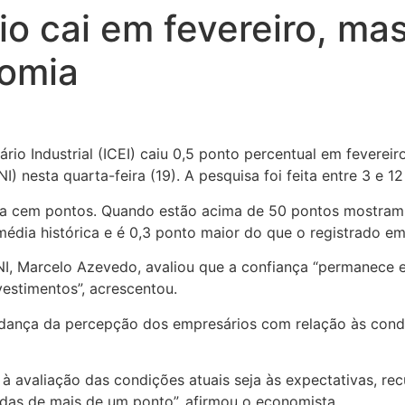
io cai em fevereiro, m
nomia
ário Industrial (ICEI) caiu 0,5 ponto percentual em fevere
) nesta quarta-feira (19). A pesquisa foi feita entre 3 e 1
 a cem pontos. Quando estão acima de 50 pontos mostram 
média histórica e é 0,3 ponto maior do que o registrado em
, Marcelo Azevedo, avaliou que a confiança “permanece el
estimentos”, acrescentou.
dança da percepção dos empresários com relação às condiç
 à avaliação das condições atuais seja às expectativas, re
edas de mais de um ponto”, afirmou o economista.