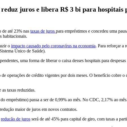
reduz juros e libera R$ 3 bi para hospitai
ão de até 23% nas
taxas de juros
para empréstimos e concedeu uma pausa 
 habitacionais.
duzir o
impacto causado pelo coronavírus na economia
. Para reforçar a
(Sistema Único de Saúde).
pendentes, uma forma de liberar o caixa desses hospitais para despesas
de operações de crédito vigentes por dois meses. O benefício cobre o 
 as taxas reduzidas.
or do empréstimo) passa a ser de 0,99% ao mês. No CDC, 2,17% ao mês
 redução maior de juros em novos contratos.
a
redução de juros
será de até 45% para capital de giro, com taxas a par