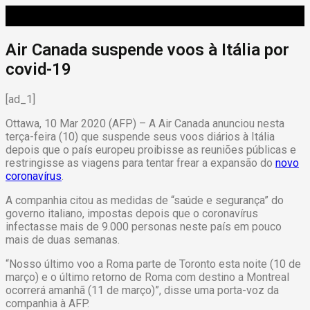
Air Canada suspende voos à Itália por
covid-19
[ad_1]
Ottawa, 10 Mar 2020 (AFP) – A Air Canada anunciou nesta
terça-feira (10) que suspende seus voos diários à Itália
depois que o país europeu proibisse as reuniões públicas e
restringisse as viagens para tentar frear a expansão do
novo
coronavírus
.
A companhia citou as medidas de “saúde e segurança” do
governo italiano, impostas depois que o coronavírus
infectasse mais de 9.000 personas neste país em pouco
mais de duas semanas.
“Nosso último voo a Roma parte de Toronto esta noite (10 de
março) e o último retorno de Roma com destino a Montreal
ocorrerá amanhã (11 de março)”, disse uma porta-voz da
companhia à AFP.