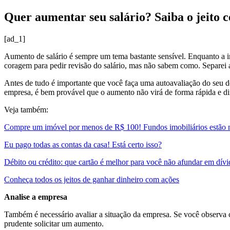
Quer aumentar seu salário? Saiba o jeito 
[ad_1]
Aumento de salário é sempre um tema bastante sensível. Enquanto a in
coragem para pedir revisão do salário, mas não sabem como. Separei a
Antes de tudo é importante que você faça uma autoavaliação do seu d
empresa, é bem provável que o aumento não virá de forma rápida e dire
Veja também:
Compre um imóvel por menos de R$ 100! Fundos imobiliários estão
Eu pago todas as contas da casa! Está certo isso?
Débito ou crédito: que cartão é melhor para você não afundar em dívi
Conheça todos os jeitos de ganhar dinheiro com ações
Analise a empresa
Também é necessário avaliar a situação da empresa. Se você observa c
prudente solicitar um aumento.