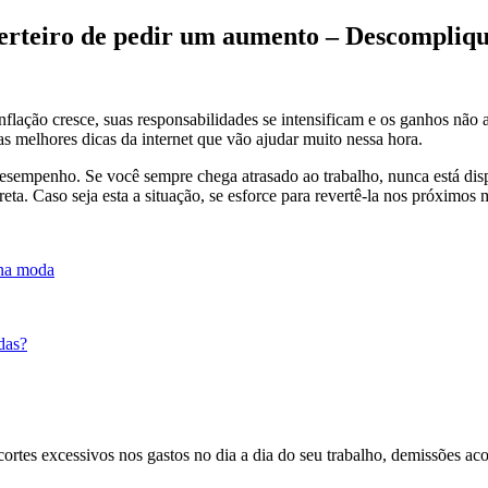
certeiro de pedir um aumento – Descompliq
flação cresce, suas responsabilidades se intensificam e os ganhos não 
s melhores dicas da internet que vão ajudar muito nessa hora.
esempenho. Se você sempre chega atrasado ao trabalho, nunca está disp
ta. Caso seja esta a situação, se esforce para revertê-la nos próximos 
 na moda
das?
ortes excessivos nos gastos no dia a dia do seu trabalho, demissões a