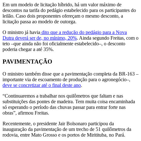
Em um modelo de licitação híbrido, há um valor máximo de
descontos na tarifa do pedágio estabelecido para os participantes do
leilão. Caso dois proponentes ofereçam o mesmo desconto, a
licitação passa ao modelo de outorga.
O ministro já havia
dito que a redução do pedágio para a Nova
Dutra deverá ser de, no mínimo, 20%
. Ainda segundo Freitas, com o
teto –que ainda não foi oficialmente estabelecido–, o desconto
poderia chegar a até 35%.
PAVIMENTAÇÃO
O ministro também disse que a pavimentação completa da BR-163 –
importante via de escoamento de produção para o agronegócio–,
deve se concretizar até o final deste ano
.
“Continuaremos a trabalhar nos quilômetros que faltam e nas
substituições das pontes de madeira. Tem muita coisa encaminhada
só esperando o período das chuvas passar para entrar forte nas
obras”, afirmou Freitas.
Recentemente, o presidente Jair Bolsonaro participou da
inauguração da pavimentação de um trecho de 51 quilômetros da
rodovia, entre Mato Grosso e os portos de Miritituba, no Pará.