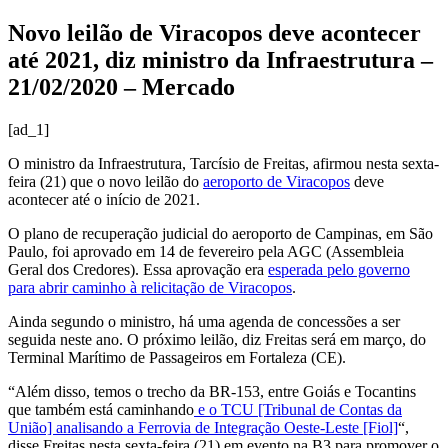
Novo leilão de Viracopos deve acontecer
até 2021, diz ministro da Infraestrutura –
21/02/2020 – Mercado
[ad_1]
O ministro da Infraestrutura, Tarcísio de Freitas, afirmou nesta sexta-
feira (21) que o novo leilão do
aeroporto de
Viracopos
deve
acontecer até o início de 2021.
O plano de recuperação judicial do aeroporto de Campinas, em São
Paulo, foi aprovado em 14 de fevereiro pela AGC (Assembleia
Geral dos Credores). Essa aprovação era
esperada pelo governo
para abrir caminho à relicitação de
Viracopos
.
Ainda segundo o ministro, há uma agenda de concessões a ser
seguida neste ano. O próximo leilão, diz Freitas será em março, do
Terminal Marítimo de Passageiros em Fortaleza (CE).
“Além disso, temos o trecho da BR-153, entre Goiás e Tocantins
que também está caminhando
e o TCU [Tribunal de Contas da
União] analisando a Ferrovia de Integração Oeste-Leste [Fiol]
“,
disse Freitas nesta sexta-feira (21) em evento na B3 para promover o