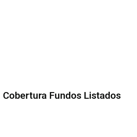
Carteira Buy & Hold
Estratégia conservadora visando o Buy & Hold de
ações.
Saiba Mais
Cobertura Fundos Listados