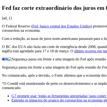
Fed faz corte extraordinário dos juros em
[ad_1]
O Federal Reserve (
Fed, banco central dos Estados Unidos
) promoveu
coronavírus na economia.
Com a redução, as taxas de juros norte-americanas passaram para a f
O BC dos EUA não fazia um corte de emergência desde 2008, quando o
inglês) está agendado para 17 e 18 de março. O
último ocorreu em jan
Segurança passa em frente a uma imagem do Fed após reunião do 
No comunicado, após a decisão, o Fomc afirmou que a economia dos E
“O Comitê está monitorando de perto os desenvolvimentos e as implic
comunicado.
G7 promete usar ‘todas as ferramentas apropriadas’ para conter
Entenda os impactos do avanço do coronavírus na economia glob