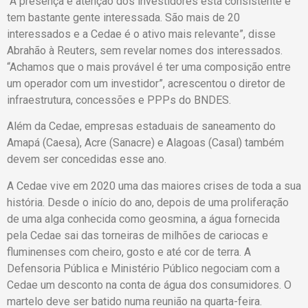
“A presença e atenção dos investidores está consistente e
tem bastante gente interessada. São mais de 20
interessados e a Cedae é o ativo mais relevante”, disse
Abrahão à Reuters, sem revelar nomes dos interessados.
“Achamos que o mais provável é ter uma composição entre
um operador com um investidor”, acrescentou o diretor de
infraestrutura, concessões e PPPs do BNDES.
Além da Cedae, empresas estaduais de saneamento do
Amapá (Caesa), Acre (Sanacre) e Alagoas (Casal) também
devem ser concedidas esse ano.
A Cedae vive em 2020 uma das maiores crises de toda a sua
história. Desde o início do ano, depois de uma proliferação
de uma alga conhecida como geosmina, a água fornecida
pela Cedae sai das torneiras de milhões de cariocas e
fluminenses com cheiro, gosto e até cor de terra. A
Defensoria Pública e Ministério Público negociam com a
Cedae um desconto na conta de água dos consumidores. O
martelo deve ser batido numa reunião na quarta-feira.