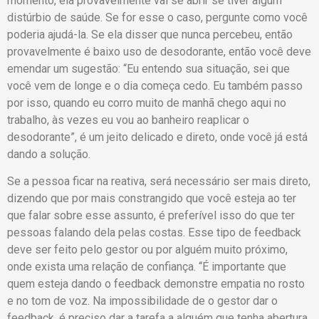
momento, ela provavelmente vai se abrir se tiver algum
distúrbio de saúde. Se for esse o caso, pergunte como você
poderia ajudá-la. Se ela disser que nunca percebeu, então
provavelmente é baixo uso de desodorante, então você deve
emendar um sugestão: “Eu entendo sua situação, sei que
você vem de longe e o dia começa cedo. Eu também passo
por isso, quando eu corro muito de manhã chego aqui no
trabalho, às vezes eu vou ao banheiro reaplicar o
desodorante”, é um jeito delicado e direto, onde você já está
dando a solução.
Se a pessoa ficar na reativa, será necessário ser mais direto,
dizendo que por mais constrangido que você esteja ao ter
que falar sobre esse assunto, é preferível isso do que ter
pessoas falando dela pelas costas. Esse tipo de feedback
deve ser feito pelo gestor ou por alguém muito próximo,
onde exista uma relação de confiança. “É importante que
quem esteja dando o feedback demonstre empatia no rosto
e no tom de voz. Na impossibilidade de o gestor dar o
feedback, é preciso dar a tarefa a alguém que tenha abertura