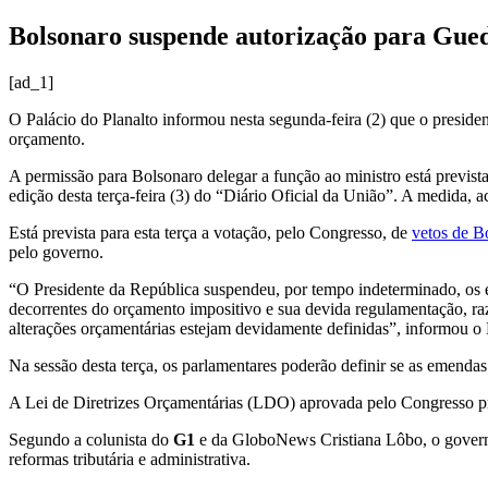
Bolsonaro suspende autorização para Guede
[ad_1]
O Palácio do Planalto informou nesta segunda-feira (2) que o preside
orçamento.
A permissão para Bolsonaro delegar a função ao ministro está prevista
edição desta terça-feira (3) do “Diário Oficial da União”. A medida, a
Está prevista para esta terça a votação, pelo Congresso, de
vetos de B
pelo governo.
“O Presidente da República suspendeu, por tempo indeterminado, os ef
decorrentes do orçamento impositivo e sua devida regulamentação, ra
alterações orçamentárias estejam devidamente definidas”, informou o 
Na sessão desta terça, os parlamentares poderão definir se as emend
A Lei de Diretrizes Orçamentárias (LDO) aprovada pelo Congresso pr
Segundo a colunista do
G1
e da GloboNews Cristiana Lôbo, o govern
reformas tributária e administrativa.