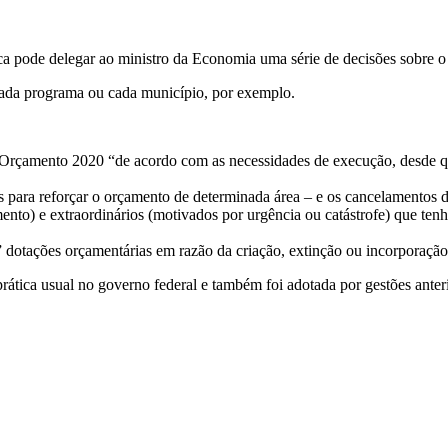
ca pode delegar ao ministro da Economia uma série de decisões sobre 
cada programa ou cada município, por exemplo.
rçamento 2020 “de acordo com as necessidades de execução, desde que 
os para reforçar o orçamento de determinada área – e os cancelamentos d
mento) e extraordinários (motivados por urgência ou catástrofe) que ten
nte” dotações orçamentárias em razão da criação, extinção ou incorporaçã
rática usual no governo federal e também foi adotada por gestões ante