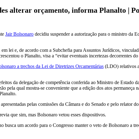
s alterar orçamento, informa Planalto | Po
nte
Jair Bolsonaro
decidiu suspender a autorização para o ministro da 
 em lei e, de acordo com a Subchefia para Assuntos Jurídicos, vinculada
crescentou o Planalto, visa a “evitar eventuais incertezas decorrentes d
olsonaro a trechos da Lei de Diretrizes Orçamentárias
(LDO) relativos a
eitos da delegação de competência conferida ao Ministro de Estado da 
zão pela qual mostra-se conveniente que a edição dos atos permaneça n
Planalto.
as apresentadas pelas comissões da Câmara e do Senado e pelo relator 
evia que sim, mas Bolsonaro vetou esses dispositivos.
o busca um acordo para o Congresso manter o veto de Bolsonaro a tr